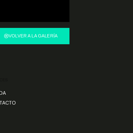
VOLVER A LA GALERÍA
CES
DA
TACTO